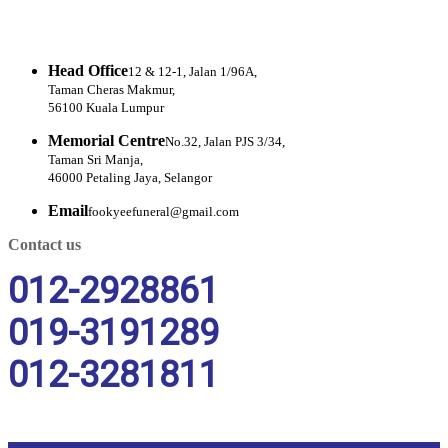
Head Office
12 & 12-1, Jalan 1/96A,
Taman Cheras Makmur,
56100 Kuala Lumpur
Memorial Centre
No.32, Jalan PJS 3/34,
Taman Sri Manja,
46000 Petaling Jaya, Selangor
Email
fookyeefuneral@gmail.com
Contact us
012-2928861
019-3191289
012-3281811